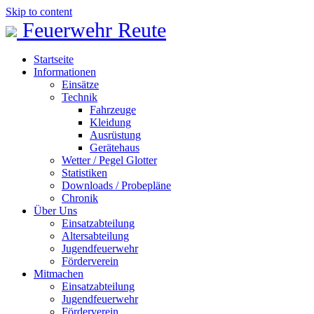
Skip to content
Feuerwehr Reute
Startseite
Informationen
Einsätze
Technik
Fahrzeuge
Kleidung
Ausrüstung
Gerätehaus
Wetter / Pegel Glotter
Statistiken
Downloads / Probepläne
Chronik
Über Uns
Einsatzabteilung
Altersabteilung
Jugendfeuerwehr
Förderverein
Mitmachen
Einsatzabteilung
Jugendfeuerwehr
Förderverein