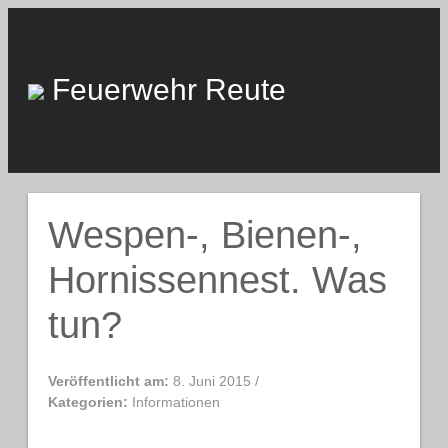
Skip
to
content
Feuerwehr Reute
Wespen-, Bienen-,
Hornissennest. Was
tun?
Veröffentlicht am:
8. Juni 2015
/
Kategorien:
Informationen