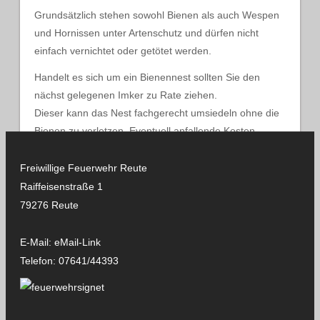
Grundsätzlich stehen sowohl Bienen als auch Wespen
und Hornissen unter Artenschutz und dürfen nicht
einfach vernichtet oder getötet werden.
Handelt es sich um ein Bienennest sollten Sie den
nächst gelegenen Imker zu Rate ziehen.
Dieser kann das Nest fachgerecht umsiedeln ohne die
Bienen zu verletzen. Eventuell anfallende Kosten
sollten Sie im Voraus mit dem Imker absprechen.
Freiwillige Feuerwehr Reute
Raiffeisenstraße 1
Handelt es sich jedoch um ein Wespen- oder
79276 Reute
Hornissen-Nest, so müssen Sie eine Fachfirma mit der
Umsiedlung beauftragen. Die für die Umsiedlung
E-Mail:
eMail-Link
anfallenden Kosten müssen Sie selbst tragen.
Telefon:
07641/44393
Im Bereich Freiburg gibt es mehrere Firmen, welche
eine Umsiedlung durchführen.