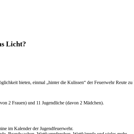
s Licht?
glichkeit bieten, einmal „hinter die Kulissen“ der Feuerwehr Reute zu 
davon 2 Frauen) und 11 Jugendliche (davon 2 Mädchen).
mine im Kalender der Jugendfeuerwehr.
bende, Brandwachen, Wettkampfproben, Wettkämpfe und vieles mehr.