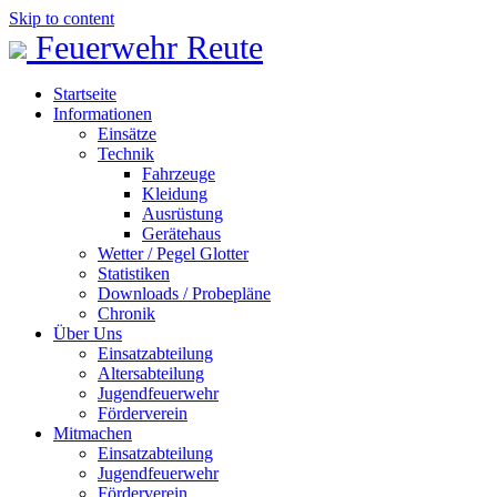
Skip to content
Feuerwehr Reute
Startseite
Informationen
Einsätze
Technik
Fahrzeuge
Kleidung
Ausrüstung
Gerätehaus
Wetter / Pegel Glotter
Statistiken
Downloads / Probepläne
Chronik
Über Uns
Einsatzabteilung
Altersabteilung
Jugendfeuerwehr
Förderverein
Mitmachen
Einsatzabteilung
Jugendfeuerwehr
Förderverein