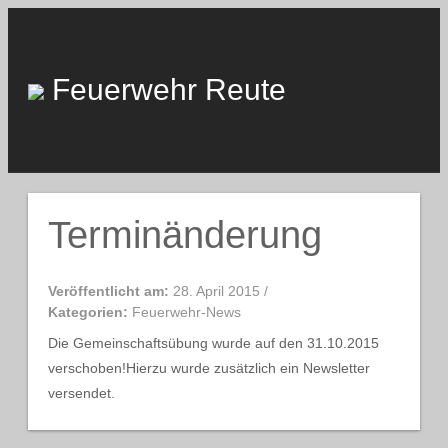
Skip
to
content
Feuerwehr Reute
Terminänderung
Veröffentlicht am:
28. April 2015
/
Kategorien:
Feuerwehr-News
Die Gemeinschaftsübung wurde auf den 31.10.2015
verschoben!Hierzu wurde zusätzlich ein Newsletter
versendet.