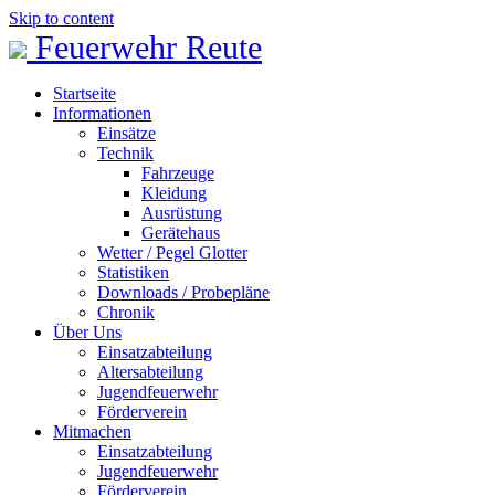
Skip to content
Feuerwehr Reute
Startseite
Informationen
Einsätze
Technik
Fahrzeuge
Kleidung
Ausrüstung
Gerätehaus
Wetter / Pegel Glotter
Statistiken
Downloads / Probepläne
Chronik
Über Uns
Einsatzabteilung
Altersabteilung
Jugendfeuerwehr
Förderverein
Mitmachen
Einsatzabteilung
Jugendfeuerwehr
Förderverein