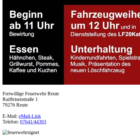
Freiwillige Feuerwehr Reute
Raiffeisenstraße 1
79276 Reute
E-Mail:
eMail-Link
Telefon:
07641/44393