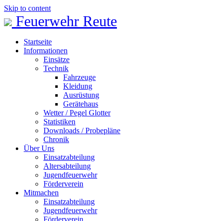
Skip to content
Feuerwehr Reute
Startseite
Informationen
Einsätze
Technik
Fahrzeuge
Kleidung
Ausrüstung
Gerätehaus
Wetter / Pegel Glotter
Statistiken
Downloads / Probepläne
Chronik
Über Uns
Einsatzabteilung
Altersabteilung
Jugendfeuerwehr
Förderverein
Mitmachen
Einsatzabteilung
Jugendfeuerwehr
Förderverein