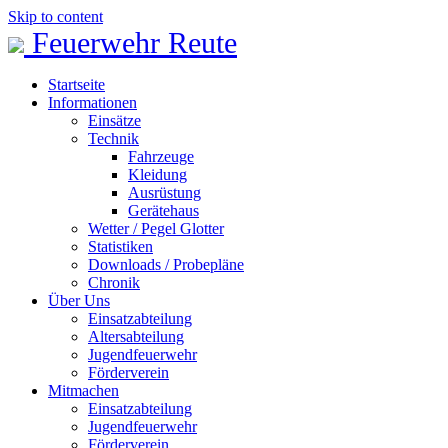
Skip to content
Feuerwehr Reute
Startseite
Informationen
Einsätze
Technik
Fahrzeuge
Kleidung
Ausrüstung
Gerätehaus
Wetter / Pegel Glotter
Statistiken
Downloads / Probepläne
Chronik
Über Uns
Einsatzabteilung
Altersabteilung
Jugendfeuerwehr
Förderverein
Mitmachen
Einsatzabteilung
Jugendfeuerwehr
Förderverein