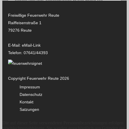
Jugend und den Jugendwarten! Macht weiter so!
Freiwillige Feuerwehr Reute
Raiffeisenstraße 1
79276 Reute
E-Mail:
eMail-Link
Telefon:
07641/44393
Copyright Feuerwehr Reute 2026
Impressum
Datenschutz
Kontakt
Satzungen
Die auf dieser Seite verwendeten Personenbezeichnungen erfolgen
geschlechtsunabhängig. Sie werden ausschließlich aus Gründen der