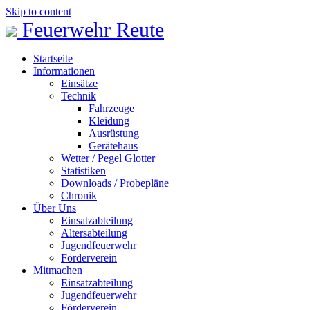
Skip to content
Feuerwehr Reute
Startseite
Informationen
Einsätze
Technik
Fahrzeuge
Kleidung
Ausrüstung
Gerätehaus
Wetter / Pegel Glotter
Statistiken
Downloads / Probepläne
Chronik
Über Uns
Einsatzabteilung
Altersabteilung
Jugendfeuerwehr
Förderverein
Mitmachen
Einsatzabteilung
Jugendfeuerwehr
Förderverein