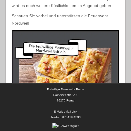
wird es noch weitere Köstlichkeiten im Angebot geben.
Schauen Sie vorbei und unterstützen die Feuerwehr
Nordweil!
Freiwillige Feuerwehr Reute
Raiffeisenstraße 1
79276 Reute
E-Mail:
eMail-Link
Telefon:
07641/44393