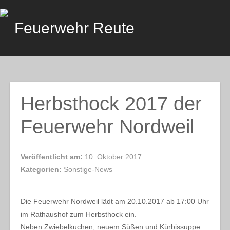
Skip
to
Feuerwehr Reute
content
Herbsthock 2017 der
Feuerwehr Nordweil
Veröffentlicht am:
10. Oktober 2017
Kategorien:
Sonstige-News
Die Feuerwehr Nordweil lädt am 20.10.2017 ab 17:00 Uhr
im Rathaushof zum Herbsthock ein.
Neben Zwiebelkuchen, neuem Süßen und Kürbissuppe