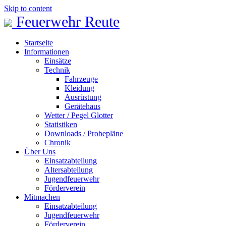
Skip to content
Feuerwehr Reute
Startseite
Informationen
Einsätze
Technik
Fahrzeuge
Kleidung
Ausrüstung
Gerätehaus
Wetter / Pegel Glotter
Statistiken
Downloads / Probepläne
Chronik
Über Uns
Einsatzabteilung
Altersabteilung
Jugendfeuerwehr
Förderverein
Mitmachen
Einsatzabteilung
Jugendfeuerwehr
Förderverein