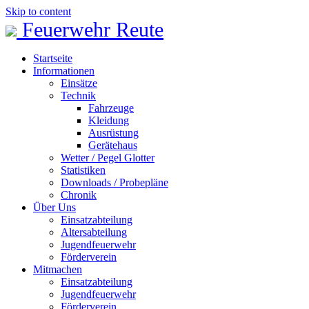
Skip to content
Feuerwehr Reute
Startseite
Informationen
Einsätze
Technik
Fahrzeuge
Kleidung
Ausrüstung
Gerätehaus
Wetter / Pegel Glotter
Statistiken
Downloads / Probepläne
Chronik
Über Uns
Einsatzabteilung
Altersabteilung
Jugendfeuerwehr
Förderverein
Mitmachen
Einsatzabteilung
Jugendfeuerwehr
Förderverein