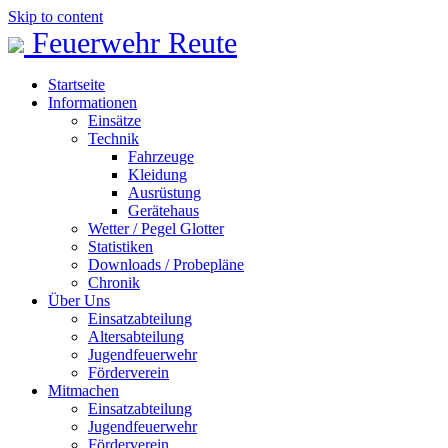
Skip to content
Feuerwehr Reute
Startseite
Informationen
Einsätze
Technik
Fahrzeuge
Kleidung
Ausrüstung
Gerätehaus
Wetter / Pegel Glotter
Statistiken
Downloads / Probepläne
Chronik
Über Uns
Einsatzabteilung
Altersabteilung
Jugendfeuerwehr
Förderverein
Mitmachen
Einsatzabteilung
Jugendfeuerwehr
Förderverein