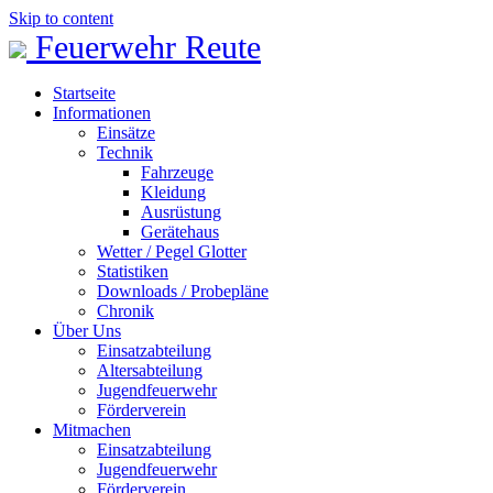
Skip to content
Feuerwehr Reute
Startseite
Informationen
Einsätze
Technik
Fahrzeuge
Kleidung
Ausrüstung
Gerätehaus
Wetter / Pegel Glotter
Statistiken
Downloads / Probepläne
Chronik
Über Uns
Einsatzabteilung
Altersabteilung
Jugendfeuerwehr
Förderverein
Mitmachen
Einsatzabteilung
Jugendfeuerwehr
Förderverein