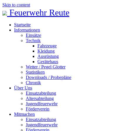
Skip to content
Feuerwehr Reute
Startseite
Informationen
Einsätze
Technik
Fahrzeuge
Kleidung
Ausrüstung
Gerätehaus
Wetter / Pegel Glotter
Statistiken
Downloads / Probepläne
Chronik
Über Uns
Einsatzabteilung
Altersabteilung
Jugendfeuerwehr
Förderverein
Mitmachen
Einsatzabteilung
Jugendfeuerwehr
Förderverein