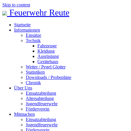
Skip to content
Feuerwehr Reute
Startseite
Informationen
Einsätze
Technik
Fahrzeuge
Kleidung
Ausrüstung
Gerätehaus
Wetter / Pegel Glotter
Statistiken
Downloads / Probepläne
Chronik
Über Uns
Einsatzabteilung
Altersabteilung
Jugendfeuerwehr
Förderverein
Mitmachen
Einsatzabteilung
Jugendfeuerwehr
Förderverein