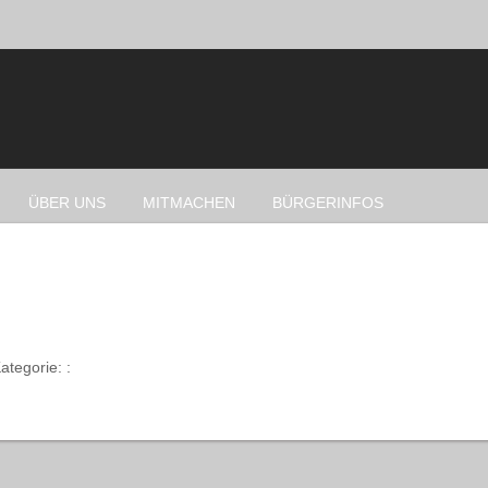
ÜBER UNS
MITMACHEN
BÜRGERINFOS
ategorie: :