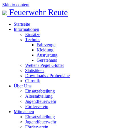
Skip to content
Feuerwehr Reute
Startseite
Informationen
Einsätze
Technik
Fahrzeuge
Kleidung
Ausrüstung
Gerätehaus
Wetter / Pegel Glotter
Statistiken
Downloads / Probepläne
Chronik
Über Uns
Einsatzabteilung
Altersabteilung
Jugendfeuerwehr
Förderverein
Mitmachen
Einsatzabteilung
Jugendfeuerwehr
Förderverein