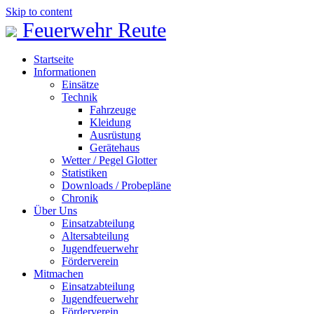
Skip to content
Feuerwehr Reute
Startseite
Informationen
Einsätze
Technik
Fahrzeuge
Kleidung
Ausrüstung
Gerätehaus
Wetter / Pegel Glotter
Statistiken
Downloads / Probepläne
Chronik
Über Uns
Einsatzabteilung
Altersabteilung
Jugendfeuerwehr
Förderverein
Mitmachen
Einsatzabteilung
Jugendfeuerwehr
Förderverein