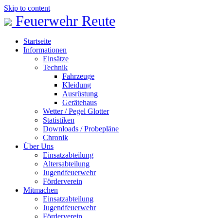
Skip to content
Feuerwehr Reute
Startseite
Informationen
Einsätze
Technik
Fahrzeuge
Kleidung
Ausrüstung
Gerätehaus
Wetter / Pegel Glotter
Statistiken
Downloads / Probepläne
Chronik
Über Uns
Einsatzabteilung
Altersabteilung
Jugendfeuerwehr
Förderverein
Mitmachen
Einsatzabteilung
Jugendfeuerwehr
Förderverein