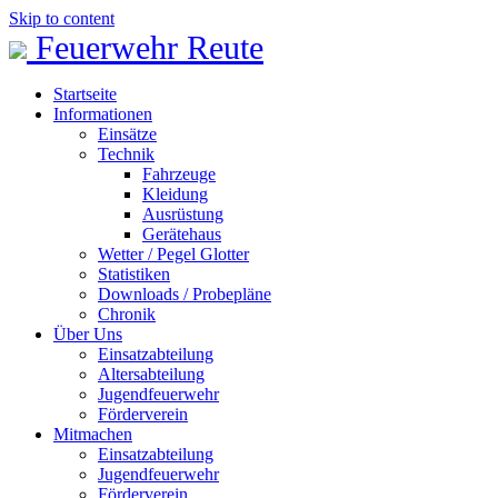
Skip to content
Feuerwehr Reute
Startseite
Informationen
Einsätze
Technik
Fahrzeuge
Kleidung
Ausrüstung
Gerätehaus
Wetter / Pegel Glotter
Statistiken
Downloads / Probepläne
Chronik
Über Uns
Einsatzabteilung
Altersabteilung
Jugendfeuerwehr
Förderverein
Mitmachen
Einsatzabteilung
Jugendfeuerwehr
Förderverein