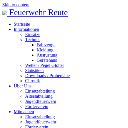
Skip to content
Feuerwehr Reute
Startseite
Informationen
Einsätze
Technik
Fahrzeuge
Kleidung
Ausrüstung
Gerätehaus
Wetter / Pegel Glotter
Statistiken
Downloads / Probepläne
Chronik
Über Uns
Einsatzabteilung
Altersabteilung
Jugendfeuerwehr
Förderverein
Mitmachen
Einsatzabteilung
Jugendfeuerwehr
Förderverein